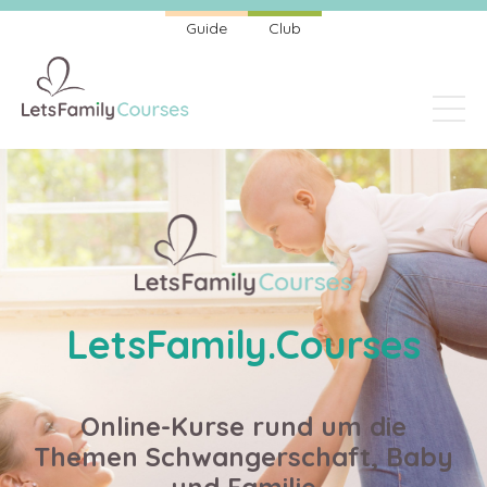
Guide
Club
LetsFamily.Courses
Online-Kurse rund um die
Themen Schwangerschaft, Baby
und Familie